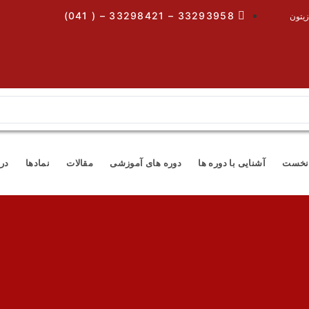
33293958 – 33298421 – ( 041)
زیتون
نخست
آشنایی با دوره ها
دوره های آموزشی
مقالات
نمادها
درب