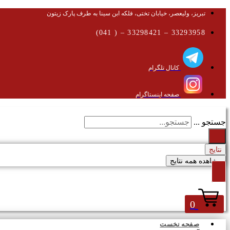
تبریز، ولیعصر، خیابان تختی، فلکه ابن سینا به طرف پارک زیتون
33293958 – 33298421 – ( 041)
کانال تلگرام
صفحه اینستاگرام
جستجو ...
نتایج
مشاهده همه نتایج
0
صفحه نخست