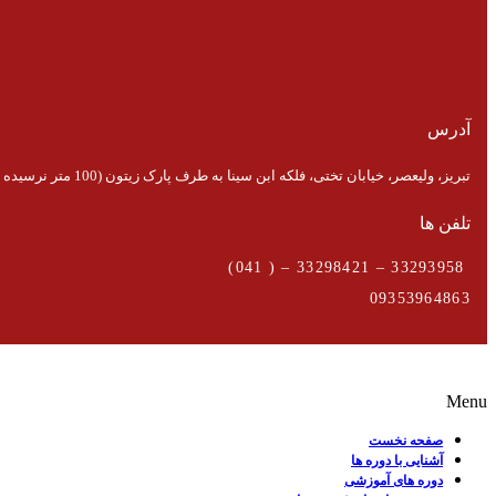
آدرس
تبریز، ولیعصر، خیابان تختی، فلکه ابن سینا به طرف پارک زیتون (100 متر نرسیده به پارک)
تلفن ها
33293958 – 33298421 – ( 041)
09353964863
Menu
صفحه نخست
آشنایی با دوره ها
دوره های آموزشی