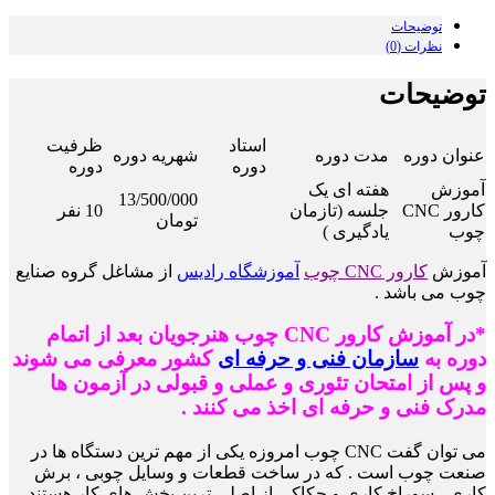
توضیحات
نظرات (0)
توضیحات
استاد
ظرفیت
عنوان دوره
مدت دوره
شهریه دوره
دوره
دوره
آموزش
هفته ای یک
13/500/000
کارور CNC
جلسه (تازمان
10 نفر
تومان
چوب
یادگیری )
آموزش
کارور CNC چوب
آموزشگاه رادیس
از مشاغل گروه صنایع
چوب می باشد .
*در آموزش کارور CNC چوب هنرجویان بعد از اتمام
دوره به
سازمان فنی و حرفه ای
کشور معرفی می شوند
و پس از امتحان تئوری و عملی و قبولی در آزمون ها
مدرک فنی و حرفه ای اخذ می کنند .
می توان گفت CNC چوب امروزه یکی از مهم ترین دستگاه ها در
صنعت چوب است . که در ساخت قطعات و وسایل چوبی ، برش
کاری ، سوراخ کاری و
حکاکی از اصلی ترین بخش های کار هستند .