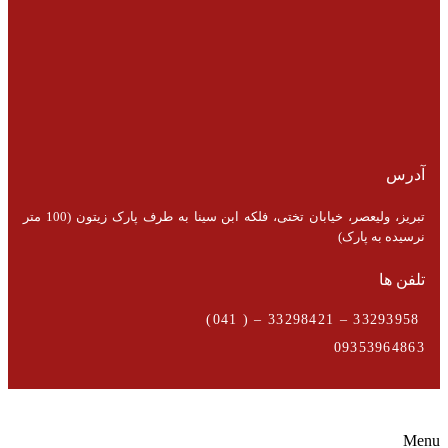
آدرس
تبریز، ولیعصر، خیابان تختی، فلکه ابن سینا به طرف پارک زیتون (100 متر
نرسیده به پارک)
تلفن ها
33293958 – 33298421 – ( 041)
09353964863
Menu