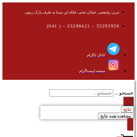
تبریز، ولیعصر، خیابان تختی، فلکه ابن سینا به طرف پارک زیتون
33293958 – 33298421 – ( 041)
کانال تلگرام
صفحه اینستاگرام
جستجو ...
نتایج
مشاهده همه نتایج