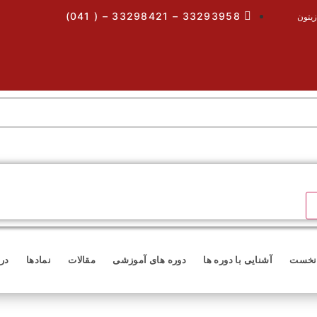
33293958 – 33298421 – ( 041)
زیتون
نخست
آشنایی با دوره ها
دوره های آموزشی
مقالات
نمادها
درب