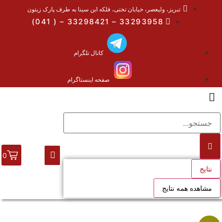
تبریز، ولیعصر، خیابان تختی، فلکه ابن سینا به طرف پارک زیتون
33293958 – 33298421 – ( 041)
کانال تلگرام
صفحه اینستاگرام
0
نتایج
مشاهده همه نتایج