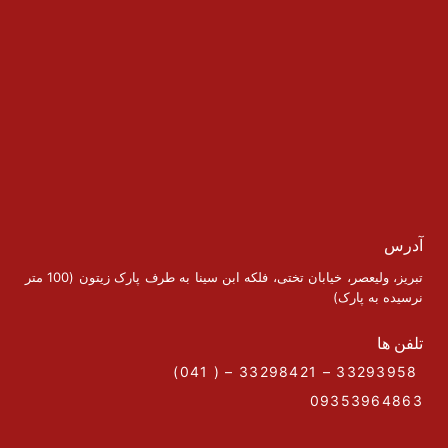
آدرس
تبریز، ولیعصر، خیابان تختی، فلکه ابن سینا به طرف پارک زیتون (100 متر
نرسیده به پارک)
تلفن ها
33293958 – 33298421 – ( 041)
09353964863