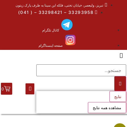
تبریز، ولیعصر، خیابان تختی، فلکه ابن سینا به طرف پارک زیتون
33293958 – 33298421 – ( 041)
کانال تلگرام
صفحه اینستاگرام
0
نتایج
مشاهده همه نتایج