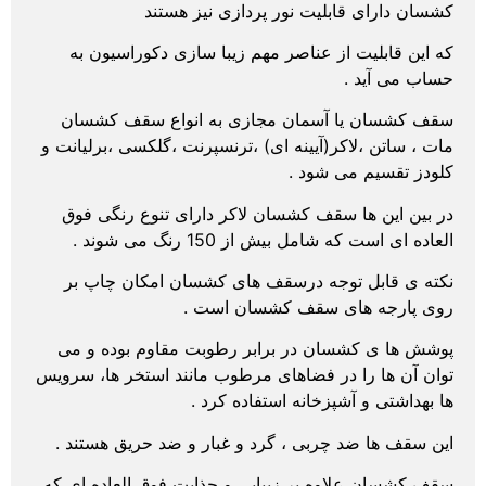
کشسان دارای قابلیت نور پردازی نیز هستند
که این قابلیت از عناصر مهم زیبا سازی دکوراسیون به
حساب می آید .
سقف کشسان یا آسمان مجازی به انواع سقف کشسان
مات ، ساتن ،لاکر(آیینه ای) ،ترنسپرنت ،گلکسی ،برلیانت و
کلودز تقسیم می شود .
در بین این ها سقف کشسان لاکر دارای تنوع رنگی فوق
العاده ای است که شامل بیش از 150 رنگ می شوند .
نکته ی قابل توجه درسقف های کشسان امکان چاپ بر
روی پارجه های سقف کشسان است .
پوشش ها ی کشسان در برابر رطوبت مقاوم بوده و می
توان آن ها را در فضاهای مرطوب مانند استخر ها، سرویس
ها بهداشتی و آشپزخانه استفاده کرد .
این سقف ها ضد چربی ، گرد و غبار و ضد حریق هستند .
سقف کشسان علاوه بر زیبایی و جذایت فوق العاده ای که