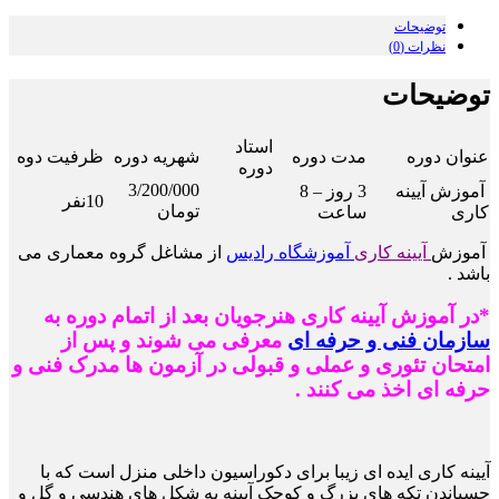
توضیحات
نظرات (0)
توضیحات
استاد
عنوان دوره
مدت دوره
شهریه دوره
ظرفیت دوه
دوره
3/200/000
آموزش آیینه
3 روز – 8
10نفر
تومان
کاری
ساعت
آموزش
آیینه کاری
آموزشگاه رادیس
از مشاغل گروه معماری می
باشد .
*در آموزش آیینه کاری هنرجویان بعد از اتمام دوره به
سازمان فنی و حرفه ای
معرفی می شوند و پس از
امتحان تئوری و عملی و قبولی در آزمون ها مدرک فنی و
حرفه ای اخذ می کنند .
آیینه کاری ایده ای زیبا برای دکوراسیون داخلی منزل است که با
چسباندن تکه های بزرگ و کوچک
آیینه به شکل های هندسی و گل و