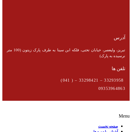
آدرس
تبریز، ولیعصر، خیابان تختی، فلکه ابن سینا به طرف پارک زیتون (100 متر
نرسیده به پارک)
تلفن ها
33293958 – 33298421 – ( 041)
09353964863
Menu
صفحه نخست
آشنایی با دوره ها