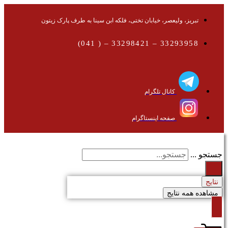
تبریز، ولیعصر، خیابان تختی، فلکه ابن سینا به طرف پارک زیتون
33293958 – 33298421 – ( 041)
کانال تلگرام
صفحه اینستاگرام
جستجو ...
نتایج
مشاهده همه نتایج