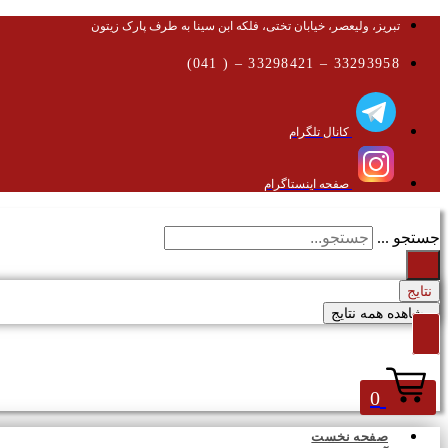
تبریز، ولیعصر، خیابان تختی، فلکه ابن سینا به طرف پارک زیتون
33293958 – 33298421 – ( 041)
کانال تلگرام
صفحه اینستاگرام
جستجو ...
نتایج
مشاهده همه نتایج
0
صفحه نخست