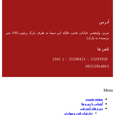
آدرس
تبریز، ولیعصر، خیابان تختی، فلکه ابن سینا به طرف پارک زیتون (100 متر
نرسیده به پارک)
تلفن ها
33293958 – 33298421 – ( 041)
09353964863
Menu
صفحه نخست
آشنایی با دوره ها
دوره های آموزشی
دپارتمان فنی و مهارتی