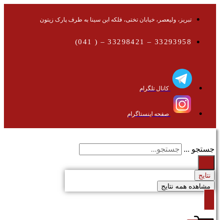
تبریز، ولیعصر، خیابان تختی، فلکه ابن سینا به طرف پارک زیتون
33293958 – 33298421 – ( 041)
کانال تلگرام
صفحه اینستاگرام
جستجو ...
نتایج
مشاهده همه نتایج