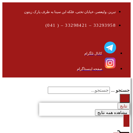
تبریز، ولیعصر، خیابان تختی، فلکه ابن سینا به طرف پارک زیتون
33293958 – 33298421 – ( 041)
کانال تلگرام
صفحه اینستاگرام
جستجو ...
نتایج
مشاهده همه نتایج