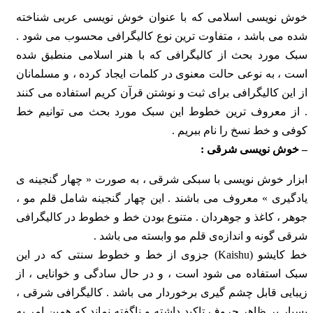
خوش‌ نویسی اسلامی که با عنوان خوش‌ نویسی عربی شناخته
شده می باشد ، متفاوت ‌ترین نوع کالیگرافی محسوب می شود .
سبک مورد بحث از کالیگرافی که با هنر اسلامی منطبق شده
است ، به نوعی حالت معنوی در کلمات ایجاد کرده ، و مسلمانان
از این کالیگرافی برای ثبت و نوشتن قرآن کریم استفاده می کنند
. از معروف ‌ترین خطوط این سبک مورد بحث می توانیم خط
کوفی و خط نسخ را نام ببریم .
– خوش ‌نویسی شرقی :
ابزار خوش ‌‌نویسی با سبکی شرقی ، به صورت « چهار گنجینه‌ ی
یادگیری » معروف می باشند . این چهار گنجینه شامل قلم‌ مو ،
جوهر ، کاغذ و جوهردان . متنوع بودن خط و خطوط در کالیگرافی
شرقی گونه و اندازه‌ی قلم‌ مو وابسته می باشد .
خط کایشو (Kaishu) جزوی از خط و خطوط سنتی که در این
سبک استفاده‌ می شود است ، و در حال سادگی و خوانایی ، از
زیبایی قابل چشم ‌گیری برخوردار می باشد . کالیگرافی شرقی ،
بسیار بر ظاهر حروف تاکید داشته و ناگفته نماند که همین امر به