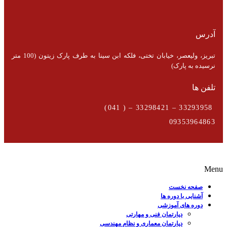
آدرس
تبریز، ولیعصر، خیابان تختی، فلکه ابن سینا به طرف پارک زیتون (100 متر
نرسیده به پارک)
تلفن ها
33293958 – 33298421 – ( 041)
09353964863
Menu
صفحه نخست
آشنایی با دوره ها
دوره های آموزشی
دپارتمان فنی و مهارتی
دپارتمان معماری و نظام مهندسی