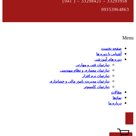
33293958 – 33298421 – ( 041)
09353964863
Menu
صفحه نخست
آشنایی با دوره ها
دوره های آموزشی
دپارتمان فنی و مهارتی
دپارتمان معماری و نظام مهندسی
دپارتمان نرم افزار
دپارتمان مدیریت ،امور مالی و حسابداری
دپارتمان کامپیوتر
مقالات
نمادها
درباره ما