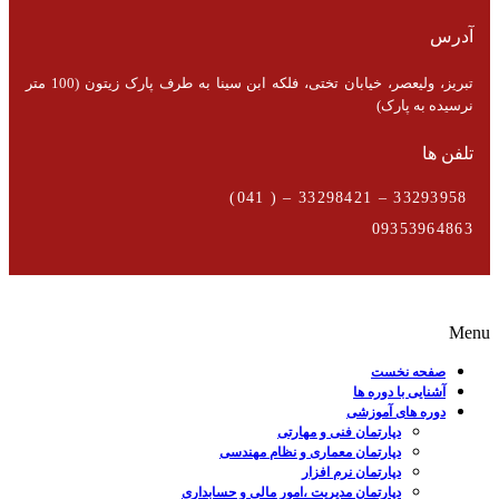
آدرس
تبریز، ولیعصر، خیابان تختی، فلکه ابن سینا به طرف پارک زیتون (100 متر
نرسیده به پارک)
تلفن ها
33293958 – 33298421 – ( 041)
09353964863
Menu
صفحه نخست
آشنایی با دوره ها
دوره های آموزشی
دپارتمان فنی و مهارتی
دپارتمان معماری و نظام مهندسی
دپارتمان نرم افزار
دپارتمان مدیریت ،امور مالی و حسابداری