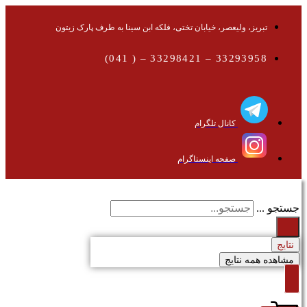
تبریز، ولیعصر، خیابان تختی، فلکه ابن سینا به طرف پارک زیتون
33293958 – 33298421 – ( 041)
کانال تلگرام
صفحه اینستاگرام
جستجو ...
نتایج
مشاهده همه نتایج