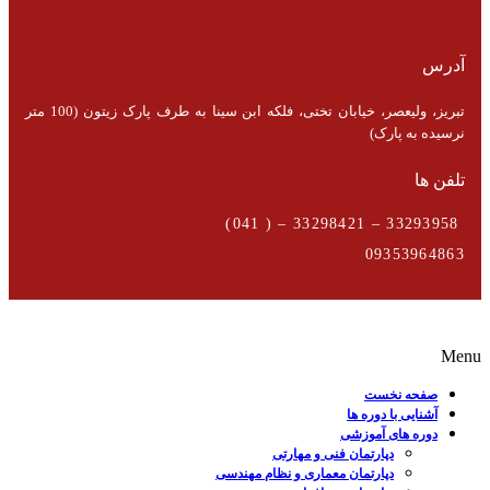
آدرس
تبریز، ولیعصر، خیابان تختی، فلکه ابن سینا به طرف پارک زیتون (100 متر
نرسیده به پارک)
تلفن ها
33293958 – 33298421 – ( 041)
09353964863
Menu
صفحه نخست
آشنایی با دوره ها
دوره های آموزشی
دپارتمان فنی و مهارتی
دپارتمان معماری و نظام مهندسی