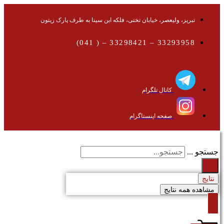
تبریز، ولیعصر، خیابان تختی، فلکه ابن سینا به طرف پارک زیتون
33293958 – 33298421 – ( 041)
کانال تلگرام
صفحه اینستاگرام
جستجو ...
نتایج
مشاهده همه نتایج