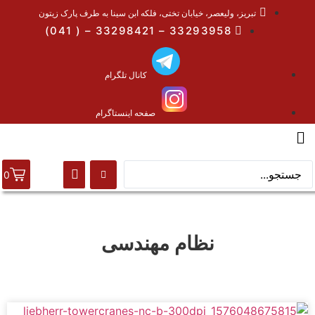
تبریز، ولیعصر، خیابان تختی، فلکه ابن سینا به طرف پارک زیتون
33293958 – 33298421 – ( 041)
کانال تلگرام
صفحه اینستاگرام
0
نظام مهندسی