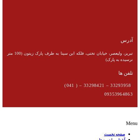
آدرس
تبریز، ولیعصر، خیابان تختی، فلکه ابن سینا به طرف پارک زیتون (100 متر
نرسیده به پارک)
تلفن ها
33293958 – 33298421 – ( 041)
09353964863
Menu
صفحه نخست