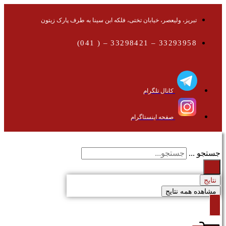
تبریز، ولیعصر، خیابان تختی، فلکه ابن سینا به طرف پارک زیتون
33293958 – 33298421 – ( 041)
کانال تلگرام
صفحه اینستاگرام
جستجو ...
نتایج
مشاهده همه نتایج