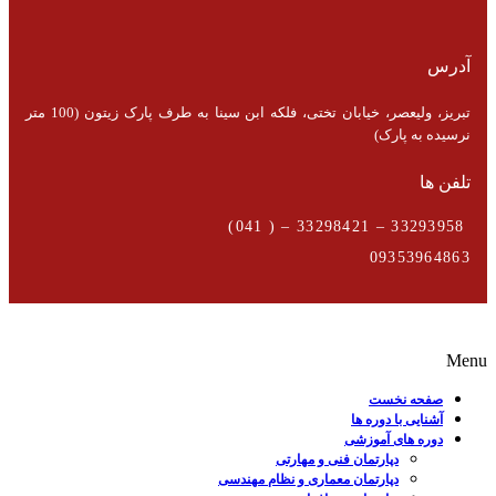
آدرس
تبریز، ولیعصر، خیابان تختی، فلکه ابن سینا به طرف پارک زیتون (100 متر
نرسیده به پارک)
تلفن ها
33293958 – 33298421 – ( 041)
09353964863
Menu
صفحه نخست
آشنایی با دوره ها
دوره های آموزشی
دپارتمان فنی و مهارتی
دپارتمان معماری و نظام مهندسی