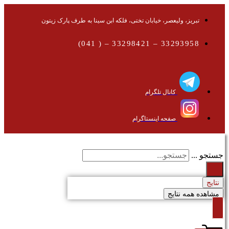
تبریز، ولیعصر، خیابان تختی، فلکه ابن سینا به طرف پارک زیتون
33293958 – 33298421 – ( 041)
کانال تلگرام
صفحه اینستاگرام
جستجو ...
نتایج
مشاهده همه نتایج