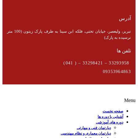
آدرس
تبریز، ولیعصر، خیابان تختی، فلکه ابن سینا به طرف پارک زیتون (100 متر
نرسیده به پارک)
تلفن ها
33293958 – 33298421 – ( 041)
09353964863
Menu
صفحه نخست
آشنایی با دوره ها
دوره های آموزشی
دپارتمان فنی و مهارتی
دپارتمان معماری و نظام مهندسی