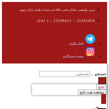
تبریز، ولیعصر، خیابان تختی، فلکه ابن سینا به طرف پارک زیتون
33293958 – 33298421 – ( 041)
کانال تلگرام
صفحه اینستاگرام
جستجو ...
نتایج
مشاهده همه نتایج