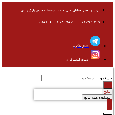
تبریز، ولیعصر، خیابان تختی، فلکه ابن سینا به طرف پارک زیتون
33293958 – 33298421 – ( 041)
کانال تلگرام
صفحه اینستاگرام
جستجو ...
نتایج
مشاهده همه نتایج