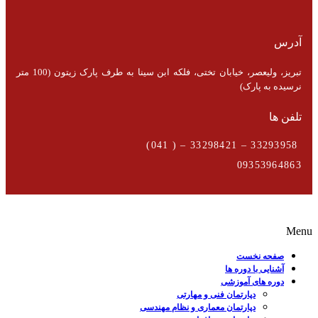
آدرس
تبریز، ولیعصر، خیابان تختی، فلکه ابن سینا به طرف پارک زیتون (100 متر
نرسیده به پارک)
تلفن ها
33293958 – 33298421 – ( 041)
09353964863
Menu
صفحه نخست
آشنایی با دوره ها
دوره های آموزشی
دپارتمان فنی و مهارتی
دپارتمان معماری و نظام مهندسی