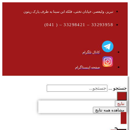
تبریز، ولیعصر، خیابان تختی، فلکه ابن سینا به طرف پارک زیتون
33293958 – 33298421 – ( 041)
کانال تلگرام
صفحه اینستاگرام
جستجو ...
نتایج
مشاهده همه نتایج