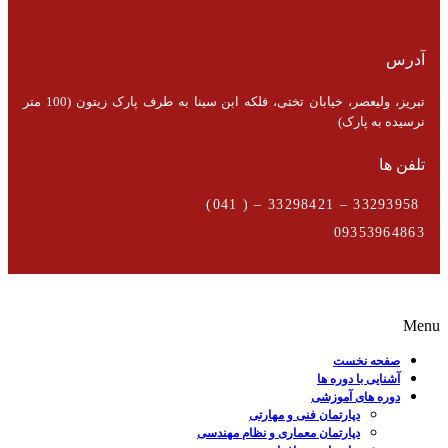
آدرس
تبریز، ولیعصر، خیابان تختی، فلکه ابن سینا به طرف پارک زیتون (100 متر
نرسیده به پارک)
تلفن ها
33293958 – 33298421 – ( 041)
09353964863
Menu
صفحه نخست
آشنایی با دوره ها
دوره های آموزشی
دپارتمان فنی و مهارتی
دپارتمان معماری و نظام مهندسی