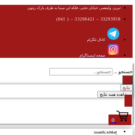
تبریز، ولیعصر، خیابان تختی، فلکه ابن سینا به طرف پارک زیتون
33293958 – 33298421 – ( 041)
کانال تلگرام
صفحه اینستاگرام
جستجو ...
نتایج
مشاهده همه نتایج
0
صفحه نخست