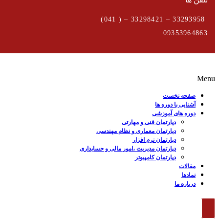
33293958 – 33298421 – ( 041)
09353964863
Menu
صفحه نخست
آشنایی با دوره ها
دوره های آموزشی
دپارتمان فنی و مهارتی
دپارتمان معماری و نظام مهندسی
دپارتمان نرم افزار
دپارتمان مدیریت ،امور مالی و حسابداری
دپارتمان کامپیوتر
مقالات
نمادها
درباره ما