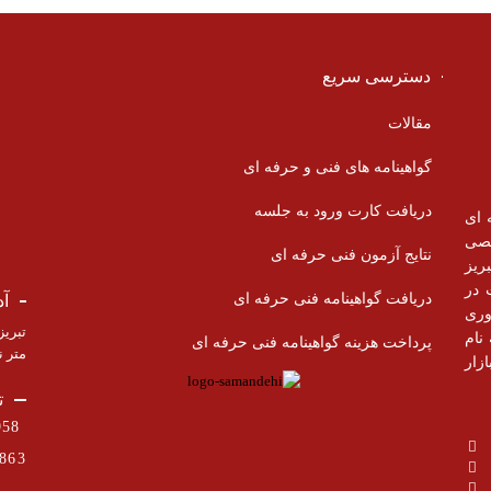
دسترسی سریع
مقالات
گواهینامه های فنی و حرفه ای
دریافت کارت ورود به جلسه
 ای
 تخصصی
نتایج آزمون فنی حرفه ای
ریز
 در
دریافت گواهینامه فنی حرفه ای
آ
وری
نام
پرداخت هزینه گواهینامه فنی حرفه ای
متر ن
زار
ت
33293958 – 33298421 – ( 041)
863