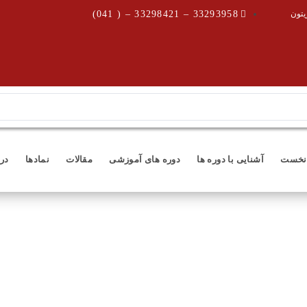
یتون
33293958 – 33298421 – ( 041)
نخست
آشنایی با دوره ها
دوره های آموزشی
مقالات
نمادها
درب