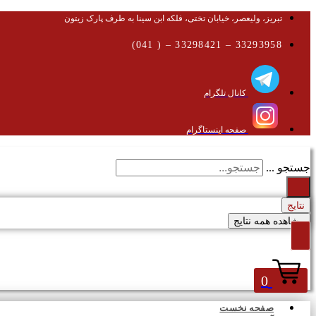
تبریز، ولیعصر، خیابان تختی، فلکه ابن سینا به طرف پارک زیتون
33293958 – 33298421 – ( 041)
کانال تلگرام
صفحه اینستاگرام
جستجو ...
نتایج
مشاهده همه نتایج
0
صفحه نخست