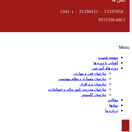
33293958 – 33298421 – ( 041)
09353964863
Menu
صفحه نخست
آشنایی با دوره ها
دوره های آموزشی
دپارتمان فنی و مهارتی
دپارتمان معماری و نظام مهندسی
دپارتمان نرم افزار
دپارتمان مدیریت ،امور مالی و حسابداری
دپارتمان کامپیوتر
مقالات
نمادها
درباره ما