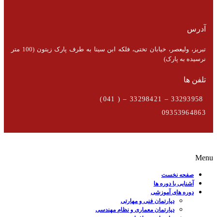
آدرس
تبریز، ولیعصر، خیابان تختی، فلکه ابن سینا به طرف پارک زیتون (100 متر
نرسیده به پارک)
تلفن ها
33293958 – 33298421 – ( 041)
09353964863
Menu
صفحه نخست
آشنایی با دوره ها
دوره های آموزشی
دپارتمان فنی و مهارتی
دپارتمان معماری و نظام مهندسی