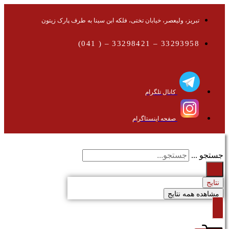
تبریز، ولیعصر، خیابان تختی، فلکه ابن سینا به طرف پارک زیتون
33293958 – 33298421 – ( 041)
کانال تلگرام
صفحه اینستاگرام
جستجو ...
نتایج
مشاهده همه نتایج