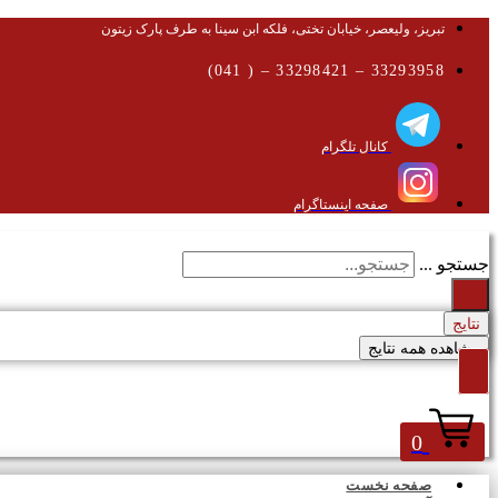
تبریز، ولیعصر، خیابان تختی، فلکه ابن سینا به طرف پارک زیتون
33293958 – 33298421 – ( 041)
کانال تلگرام
صفحه اینستاگرام
جستجو ...
نتایج
مشاهده همه نتایج
0
صفحه نخست