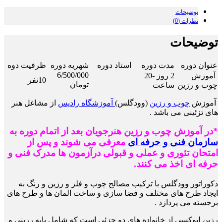
توضیحات
نظرات (0)
توضیحات
عنوان دوره
مدت دوره
استاد دوره
شهریه دوره
ظرفیت دوه
6/500/000
آموزش
2 روز -20
10نفر
تومان
چوب و رزین
ساعت
آموزش
چوب و رزین
(وودگلس)
آموزشگاه رادیس
از مشاغل هنر
های تزئینی می باشد .
*در آموزش چوب و رزین هنرجویان بعد از اتمام دوره به
سازمان فنی و حرفه ای
معرفی می شوند و پس از
امتحان تئوری و عملی و قبولی درآزمون ها مدرک فنی و
حرفه ای اخذ می کنند.
دکوراتور وودگلس با ترکیب مصالح چوب و فلز و رزین و رنگ به
ایجاد طرح های مختلف و فضا سازی و
ساخت المان ها و طرح های
برجسته می پردازد .
رزین اپوکسی از خانواده های دو جزئی است که شامل پایه رزینی و