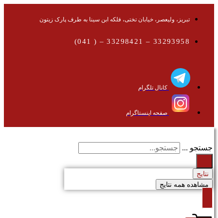
تبریز، ولیعصر، خیابان تختی، فلکه ابن سینا به طرف پارک زیتون
33293958 – 33298421 – ( 041)
کانال تلگرام
صفحه اینستاگرام
جستجو ...
نتایج
مشاهده همه نتایج