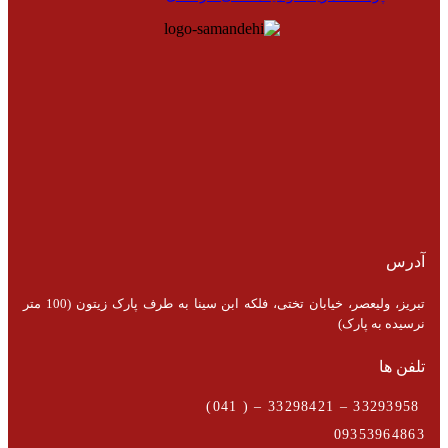
آدرس
تبریز، ولیعصر، خیابان تختی، فلکه ابن سینا به طرف پارک زیتون (100 متر
نرسیده به پارک)
تلفن ها
33293958 – 33298421 – ( 041)
09353964863