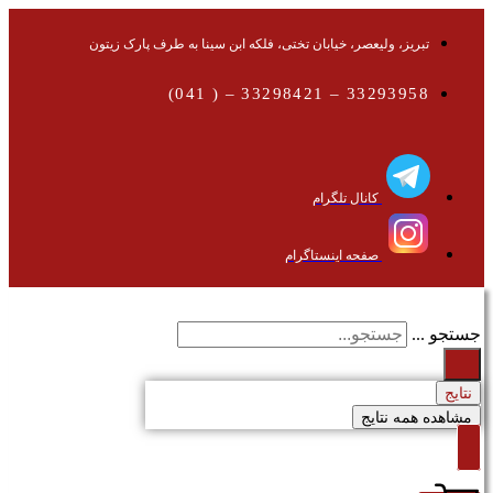
تبریز، ولیعصر، خیابان تختی، فلکه ابن سینا به طرف پارک زیتون
33293958 – 33298421 – ( 041)
کانال تلگرام
صفحه اینستاگرام
جستجو ...
نتایج
مشاهده همه نتایج