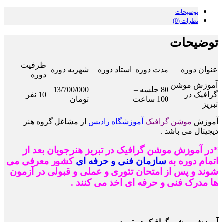
توضیحات
نظرات (0)
توضیحات
ظرفیت
عنوان دوره
مدت دوره
استاد دوره
شهریه دوره
دوره
آموزش موشن
80 جلسه –
13/700/000
گرافیک در
10 نفر
100 ساعت
تومان
تبریز
آموزش
موشن گرافیک
آموزشگاه رادیس
از مشاغل گروه هنر
دیجیتال می باشد .
*در آموزش موشن گرافیک در تبریز هنرجویان بعد از
اتمام دوره به
سازمان فنی و حرفه ای
کشور معرفی می
شوند و پس از امتحان تئوری و عملی و قبولی در آزمون
ها مدرک فنی و حرفه ای اخذ می کنند .
آ
موزش موشن گرافیک در تبریز