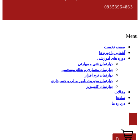
09353964863
Menu
صفحه نخست
آشنایی با دوره ها
دوره های آموزشی
دپارتمان فنی و مهارتی
دپارتمان معماری و نظام مهندسی
دپارتمان نرم افزار
دپارتمان مدیریت ،امور مالی و حسابداری
دپارتمان کامپیوتر
مقالات
نمادها
درباره ما
0