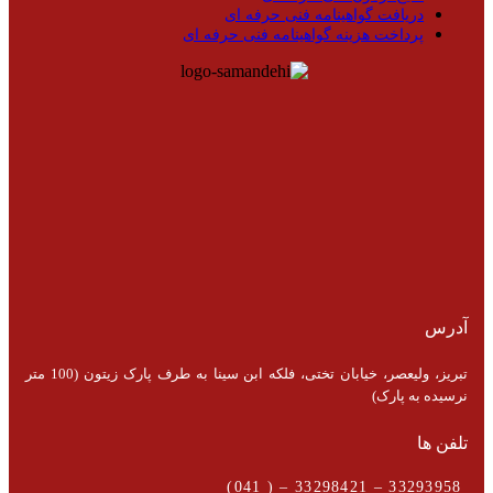
دریافت گواهینامه فنی حرفه ای
پرداخت هزینه گواهینامه فنی حرفه ای
آدرس
تبریز، ولیعصر، خیابان تختی، فلکه ابن سینا به طرف پارک زیتون (100 متر
نرسیده به پارک)
تلفن ها
33293958 – 33298421 – ( 041)