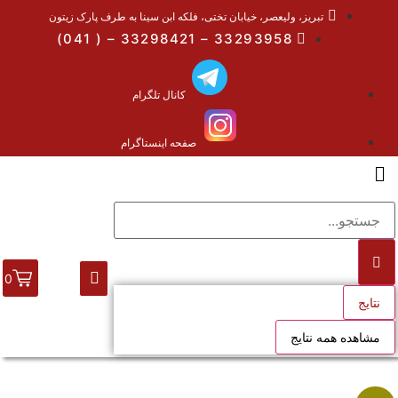
تبریز، ولیعصر، خیابان تختی، فلکه ابن سینا به طرف پارک زیتون
33293958 – 33298421 – ( 041)
کانال تلگرام
صفحه اینستاگرام
0
نتایج
مشاهده همه نتایج