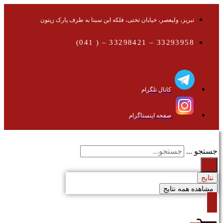
تبریز، ولیعصر، خیابان تختی، فلکه ابن سینا به طرف پارک زیتون
33293958 – 33298421 – ( 041)
کانال تلگرام
صفحه اینستاگرام
جستجو ...
نتایج
مشاهده همه نتایج