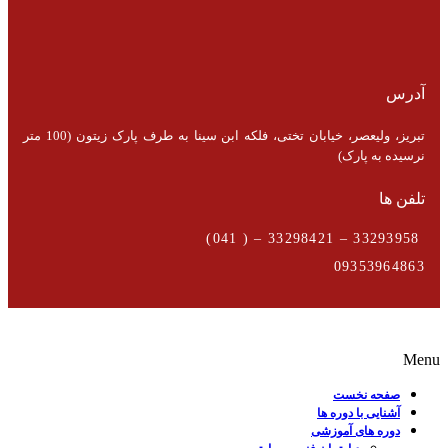
آدرس
تبریز، ولیعصر، خیابان تختی، فلکه ابن سینا به طرف پارک زیتون (100 متر
نرسیده به پارک)
تلفن ها
33293958 – 33298421 – ( 041)
09353964863
Menu
صفحه نخست
آشنایی با دوره ها
دوره های آموزشی