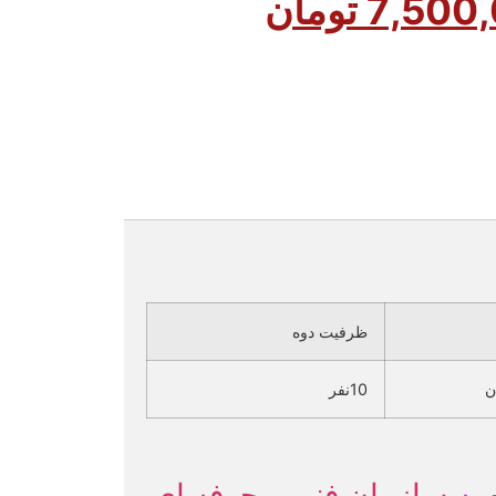
7,500
تومان
ظرفیت دوه
10نفر
 به
سازمان فنی و حرفه ای