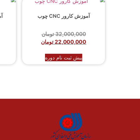
آموزش کارور CNC چوب
آم
32,000,000
تومان
22,000,000
تومان
پیش ثبت نام دوره