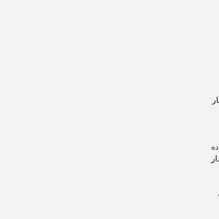
ر
ده
ار