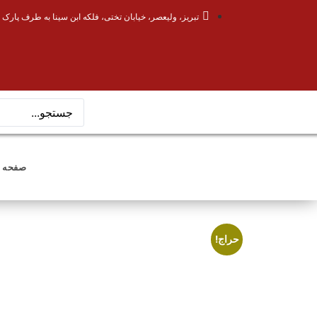
تبریز، ولیعصر، خیابان تختی، فلکه ابن سینا به طرف پارک 
صفحه 
حراج!