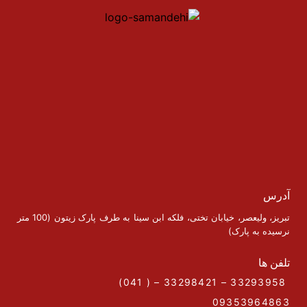
آدرس
تبریز، ولیعصر، خیابان تختی، فلکه ابن سینا به طرف پارک زیتون (100 متر
نرسیده به پارک)
تلفن ها
33293958 – 33298421 – ( 041)
09353964863