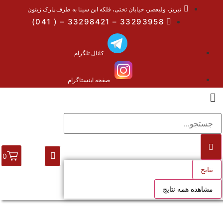
تبریز، ولیعصر، خیابان تختی، فلکه ابن سینا به طرف پارک زیتون
33293958 – 33298421 – ( 041)
کانال تلگرام
صفحه اینستاگرام
0
نتایج
مشاهده همه نتایج