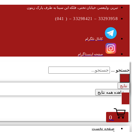
تبریز، ولیعصر، خیابان تختی، فلکه ابن سینا به طرف پارک زیتون
33293958 – 33298421 – ( 041)
کانال تلگرام
صفحه اینستاگرام
جستجو ...
نتایج
مشاهده همه نتایج
0
صفحه نخست