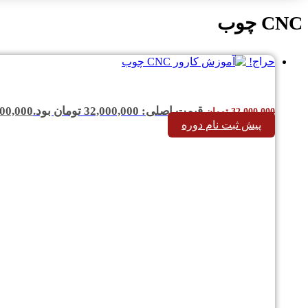
CNC چوب
حراج!
قیمت اصلی: 32,000,000 تومان بود.
00,000
32,000,000
تومان
پیش ثبت نام دوره