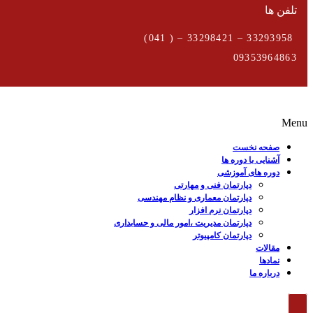
تلفن ها
33293958 – 33298421 – ( 041)
09353964863
Menu
صفحه نخست
آشنایی با دوره ها
دوره های آموزشی
دپارتمان فنی و مهارتی
دپارتمان معماری و نظام مهندسی
دپارتمان نرم افزار
دپارتمان مدیریت ،امور مالی و حسابداری
دپارتمان کامپیوتر
مقالات
نمادها
درباره ما