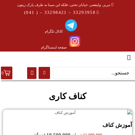
تبریز، ولیعصر، خیابان تختی، فلکه ابن سینا به طرف پارک زیتون
33293958 – 33298421 – ( 041)
کانال تلگرام
صفحه اینستاگرام
0
کناف کاری
آموزش کناف
10,500,000
تومان