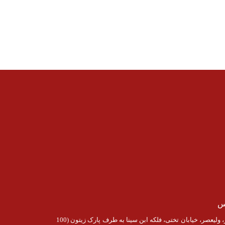
س
تبریز، ولیعصر، خیابان تختی، فلکه ابن سینا به طرف پارک زیتون (100