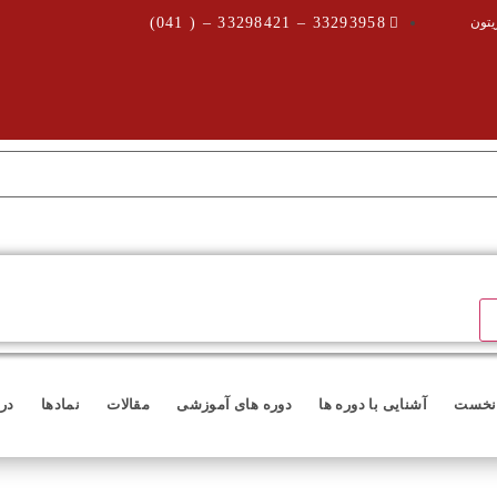
یتون
33293958 – 33298421 – ( 041)
نخست
آشنایی با دوره ها
دوره های آموزشی
مقالات
نمادها
درب