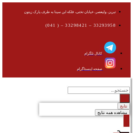
تبریز، ولیعصر، خیابان تختی، فلکه ابن سینا به طرف پارک زیتون
33293958 – 33298421 – ( 041)
کانال تلگرام
صفحه اینستاگرام
جستجو
...
نتایج
مشاهده همه نتایج