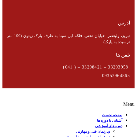
آدرس
تبریز، ولیعصر، خیابان تختی، فلکه ابن سینا به طرف پارک زیتون (100 متر
نرسیده به پارک)
تلفن ها
33293958 – 33298421 – ( 041)
09353964863
Menu
صفحه نخست
آشنایی با دوره ها
دوره های آموزشی
دپارتمان فنی و مهارتی