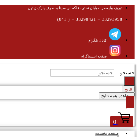
تبریز، ولیعصر، خیابان تختی، فلکه ابن سینا به طرف پارک زیتون
33293958 – 33298421 – ( 041)
کانال تلگرام
صفحه اینستاگرام
جستجو ...
نتایج
مشاهده همه نتایج
0
صفحه نخست