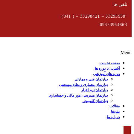
تلفن ها
33293958 – 33298421 – ( 041)
09353964863
Menu
صفحه نخست
آشنایی با دوره ها
دوره های آموزشی
دپارتمان فنی و مهارتی
دپارتمان معماری و نظام مهندسی
دپارتمان نرم افزار
دپارتمان مدیریت ،امور مالی و حسابداری
دپارتمان کامپیوتر
مقالات
نمادها
درباره ما