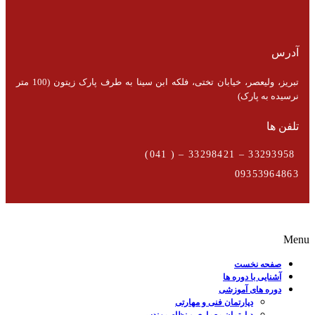
آدرس
تبریز، ولیعصر، خیابان تختی، فلکه ابن سینا به طرف پارک زیتون (100 متر
نرسیده به پارک)
تلفن ها
33293958 – 33298421 – ( 041)
09353964863
Menu
صفحه نخست
آشنایی با دوره ها
دوره های آموزشی
دپارتمان فنی و مهارتی