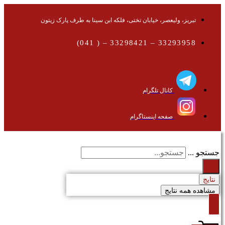
تبریز، ولیعصر، خیابان تختی، فلکه ابن سینا به طرف پارک زیتون
33293958 – 33298421 – ( 041)
کانال تلگرام
صفحه اینستاگرام
جستجو ...
نتایج
مشاهده همه نتایج