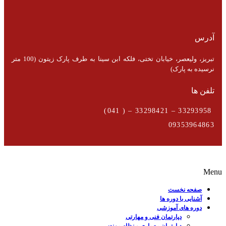
آدرس
تبریز، ولیعصر، خیابان تختی، فلکه ابن سینا به طرف پارک زیتون (100 متر
نرسیده به پارک)
تلفن ها
33293958 – 33298421 – ( 041)
09353964863
Menu
صفحه نخست
آشنایی با دوره ها
دوره های آموزشی
دپارتمان فنی و مهارتی