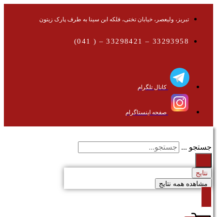
تبریز، ولیعصر، خیابان تختی، فلکه ابن سینا به طرف پارک زیتون
33293958 – 33298421 – ( 041)
کانال تلگرام
صفحه اینستاگرام
جستجو ...
نتایج
مشاهده همه نتایج