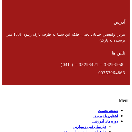
آدرس
تبریز، ولیعصر، خیابان تختی، فلکه ابن سینا به طرف پارک زیتون (100 متر
نرسیده به پارک)
تلفن ها
33293958 – 33298421 – ( 041)
09353964863
Menu
صفحه نخست
آشنایی با دوره ها
دوره های آموزشی
دپارتمان فنی و مهارتی