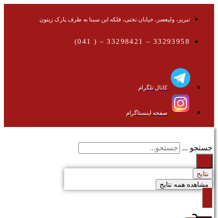
تبریز، ولیعصر، خیابان تختی، فلکه ابن سینا به طرف پارک زیتون
33293958 – 33298421 – ( 041)
کانال تلگرام
صفحه اینستاگرام
جستجو ...
نتایج
مشاهده همه نتایج