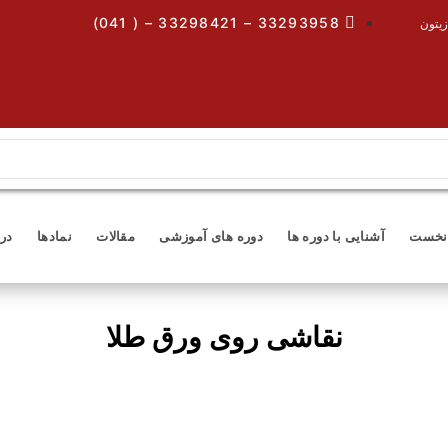
33293958 – 33298421 – ( 041)
زیتون
نخست
آشنایی با دوره ها
دوره های آموزشی
مقالات
نمادها
درب
نقاشی روی ورق طلا