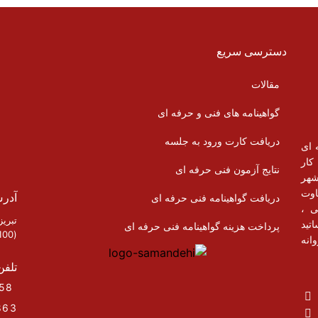
دسترسی سریع
مقالات
گواهینامه های فنی و حرفه ای
دریافت کارت ورود به جلسه
 ای
وی کار
نتایج آزمون فنی حرفه ای
شهر
اوت
آدر
دریافت گواهینامه فنی حرفه ای
ی ،
تبری
تید
پرداخت هزینه گواهینامه فنی حرفه ای
(100 متر نرسیده به پارک)
انه
تلفن
33293958 – 33298421 – ( 041)
863