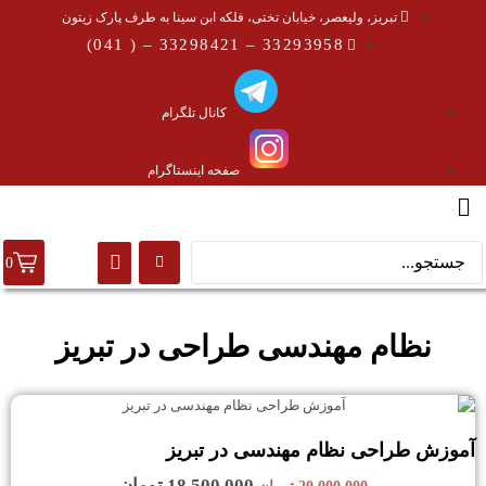
تبریز، ولیعصر، خیابان تختی، فلکه ابن سینا به طرف پارک زیتون
33293958 – 33298421 – ( 041)
کانال تلگرام
صفحه اینستاگرام
0
نظام مهندسی طراحی در تبریز
آموزش طراحی نظام مهندسی در تبریز
18,500,000
تومان