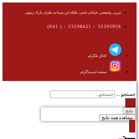
تبریز، ولیعصر، خیابان تختی، فلکه ابن سینا به طرف پارک زیتون
33293958 – 33298421 – ( 041)
کانال تلگرام
صفحه اینستاگرام
جستجو ...
نتایج
مشاهده همه نتایج