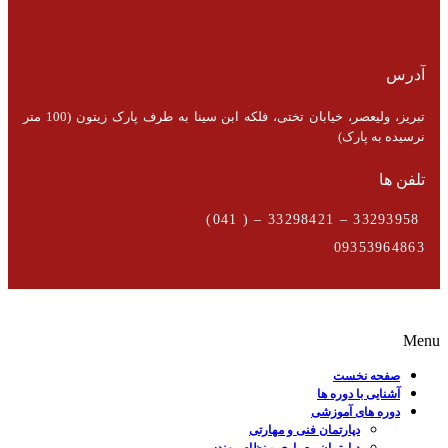
آدرس
تبریز، ولیعصر، خیابان تختی، فلکه ابن سینا به طرف پارک زیتون (100 متر
نرسیده به پارک)
تلفن ها
33293958 – 33298421 – ( 041)
09353964863
Menu
صفحه نخست
آشنایی با دوره ها
دوره های آموزشی
دپارتمان فنی و مهارتی