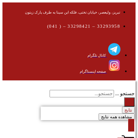
تبریز، ولیعصر، خیابان تختی، فلکه ابن سینا به طرف پارک زیتون
33293958 – 33298421 – ( 041)
کانال تلگرام
صفحه اینستاگرام
جستجو ...
نتایج
مشاهده همه نتایج