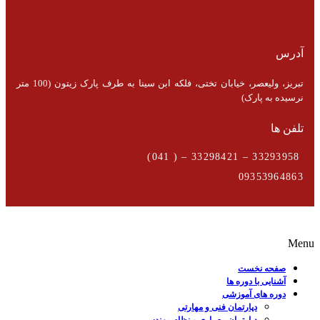
آدرس
تبریز، ولیعصر، خیابان تختی، فلکه ابن سینا به طرف پارک زیتون (100 متر
نرسیده به پارک)
تلفن ها
33293958 – 33298421 – ( 041)
09353964863
Menu
صفحه نخست
آشنایی با دوره ها
دوره های آموزشی
دپارتمان فنی و مهارتی