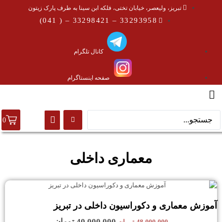
تبریز، ولیعصر، خیابان تختی، فلکه ابن سینا به طرف پارک زیتون
33293958 – 33298421 – ( 041)
کانال تلگرام
صفحه اینستاگرام
0
معماری داخلی
آموزش معماری و دکوراسیون داخلی در تبریز
40,000,000
تومان