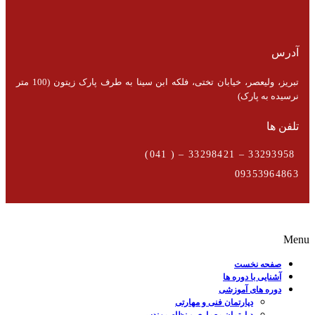
آدرس
تبریز، ولیعصر، خیابان تختی، فلکه ابن سینا به طرف پارک زیتون (100 متر
نرسیده به پارک)
تلفن ها
33293958 – 33298421 – ( 041)
09353964863
Menu
صفحه نخست
آشنایی با دوره ها
دوره های آموزشی
دپارتمان فنی و مهارتی