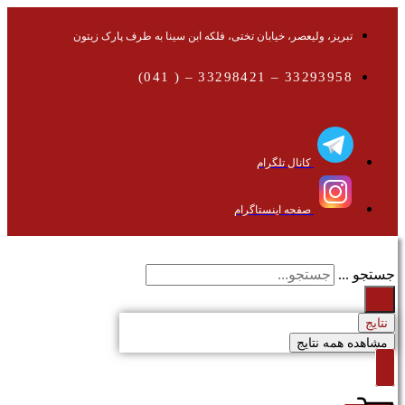
تبریز، ولیعصر، خیابان تختی، فلکه ابن سینا به طرف پارک زیتون
33293958 – 33298421 – ( 041)
کانال تلگرام
صفحه اینستاگرام
جستجو ...
نتایج
مشاهده همه نتایج