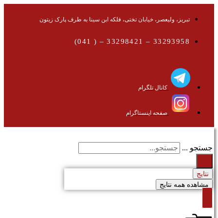
تبریز، ولیعصر، خیابان تختی، فلکه ابن سینا به طرف پارک زیتون
33293958 – 33298421 – ( 041)
کانال تلگرام
صفحه اینستاگرام
جستجو ...
نتایج
مشاهده همه نتایج