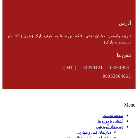
آدرس
تبریز، ولیعصر، خیابان تختی، فلکه ابن سینا به طرف پارک زیتون (100 متر
نرسیده به پارک)
تلفن ها
33293958 – 33298421 – ( 041)
09353964863
Menu
صفحه نخست
آشنایی با دوره ها
دوره های آموزشی
دپارتمان فنی و مهارتی