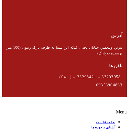
آدرس
تبریز، ولیعصر، خیابان تختی، فلکه ابن سینا به طرف پارک زیتون (100 متر
نرسیده به پارک)
تلفن ها
33293958 – 33298421 – ( 041)
09353964863
Menu
صفحه نخست
آشنایی با دوره ها