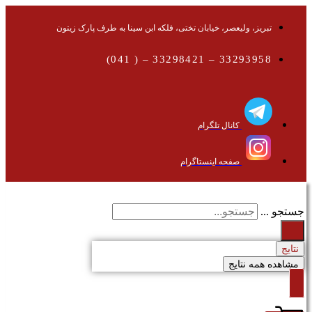
تبریز، ولیعصر، خیابان تختی، فلکه ابن سینا به طرف پارک زیتون
33293958 – 33298421 – ( 041)
کانال تلگرام
صفحه اینستاگرام
جستجو ...
نتایج
مشاهده همه نتایج