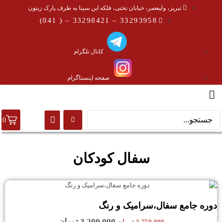
تبریز، ولیعصر، خیابان تختی، فلکه ابن سینا به طرف پارک زیتون
33293958 – 33298421 – ( 041)
کانال تلگرام
صفحه اینستاگرام
0
سفال کودکان
دوره جامع سفال،سرامیک و رنگ
3,200,000
تومان