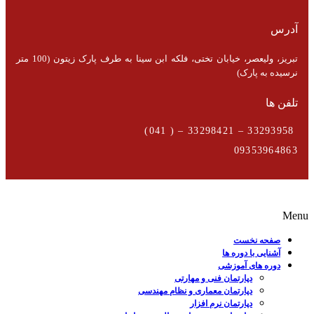
آدرس
تبریز، ولیعصر، خیابان تختی، فلکه ابن سینا به طرف پارک زیتون (100 متر
نرسیده به پارک)
تلفن ها
33293958 – 33298421 – ( 041)
09353964863
Menu
صفحه نخست
آشنایی با دوره ها
دوره های آموزشی
دپارتمان فنی و مهارتی
دپارتمان معماری و نظام مهندسی
دپارتمان نرم افزار