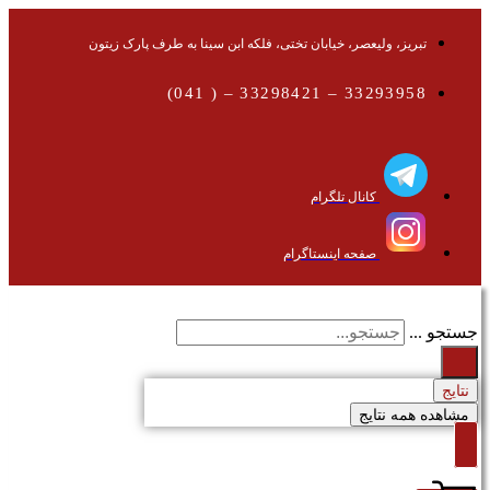
تبریز، ولیعصر، خیابان تختی، فلکه ابن سینا به طرف پارک زیتون
33293958 – 33298421 – ( 041)
کانال تلگرام
صفحه اینستاگرام
جستجو ...
نتایج
مشاهده همه نتایج