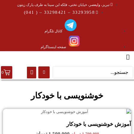
تبریز، ولیعصر، خیابان تختی، فلکه ابن سینا به طرف پارک زیتون
33293958 – 33298421 – ( 041)
کانال تلگرام
صفحه اینستاگرام
0
خوشنویسی با خودکار
آموزش خوشنویسی با خودکار
1,500,000
تومان