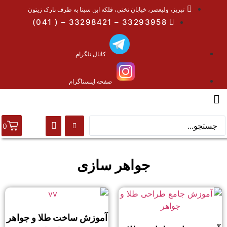
تبریز، ولیعصر، خیابان تختی، فلکه ابن سینا به طرف پارک زیتون
33293958 – 33298421 – ( 041)
کانال تلگرام
صفحه اینستاگرام
0
جواهر سازی
آموزش ساخت طلا و جواهر